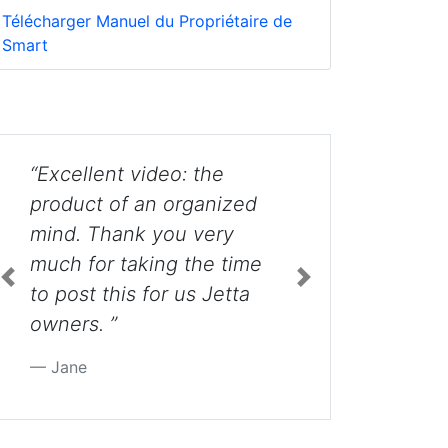
Télécharger Manuel du Propriétaire de
Smart
e
“nice video....informational
ized
and thorough....yet simple.
ry
”
 time
Mike
Previous
Next
etta