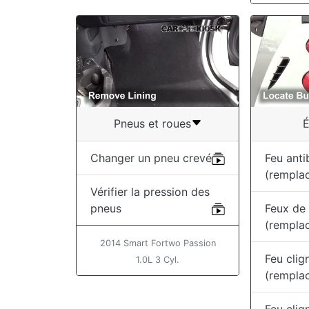
Pneus et roues
É
Changer un pneu crevé
Feu anti
(remplac
Vérifier la pression des
pneus
Feux de 
(rempla
2014 Smart Fortwo Passion
Feu clig
1.0L 3 Cyl.
(remplac