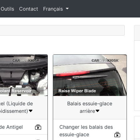
 Outils
Contact
Français
gel (Liquide de
Balais essuie-glace
oidissement)
arrière
de Antigel
Changer les balais des
essuie-glace