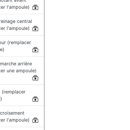
notant avant
er l'ampoule)
reinage central
er l'ampoule)
our (remplacer
e)
marche arrière
cer une ampoule)
p (remplacer
)
 croisement
er l'ampoule)