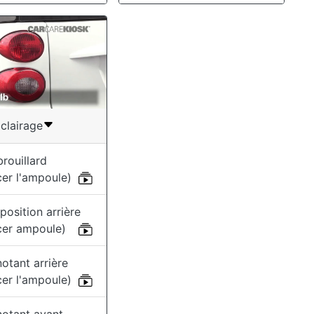
clairage
brouillard
er l'ampoule)
position arrière
cer ampoule)
notant arrière
er l'ampoule)