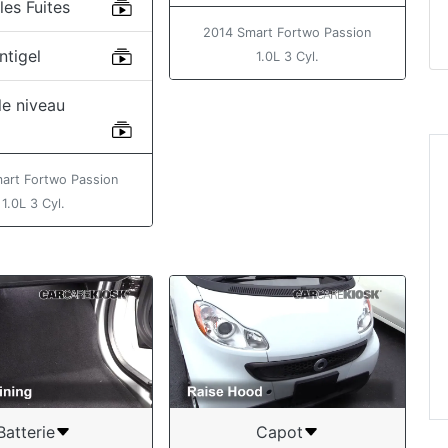
les Fuites
2014 Smart Fortwo Passion
ntigel
1.0L 3 Cyl.
 le niveau
l
“Excellent video: th
art Fortwo Passion
product of an organ
1.0L 3 Cyl.
mind. Thank you ve
much for taking the
to post this for us J
owners. ”
Jane
Batterie
Capot