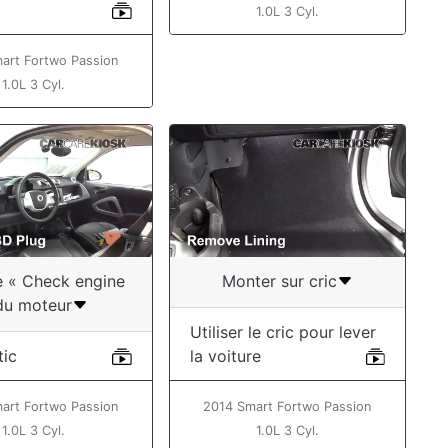
1.0L 3 Cyl.
art Fortwo Passion
1.0L 3 Cyl.
e « Check engine
Monter sur cric
du moteur
Utiliser le cric pour lever
tic
la voiture
art Fortwo Passion
2014 Smart Fortwo Passion
1.0L 3 Cyl.
1.0L 3 Cyl.