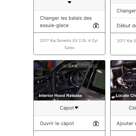
Change
Changer les balais des
essuie-glace
Début d
2017 Kia Sorento EX 2.0L 4 Cyl.
2017 Kia S
Turbo
Capot
Cli
Ouvrir le capot
Ajouter 