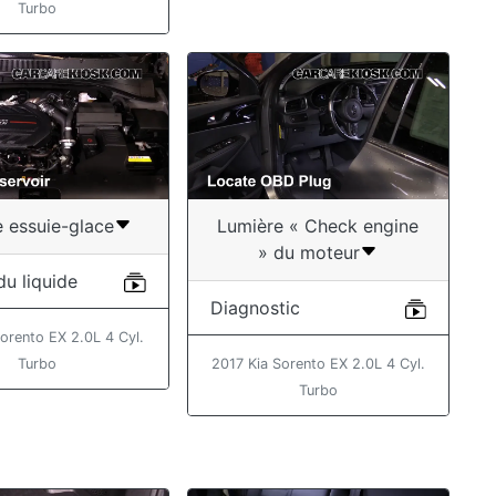
Turbo
e essuie-glace
Lumière « Check engine
» du moteur
du liquide
Diagnostic
orento EX 2.0L 4 Cyl.
Turbo
2017 Kia Sorento EX 2.0L 4 Cyl.
Turbo