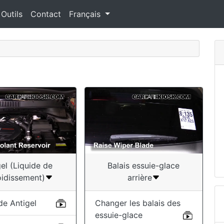
 Outils
Contact
Français
gel (Liquide de
Balais essuie-glace
oidissement)
arrière
de Antigel
Changer les balais des
essuie-glace