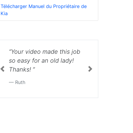
Télécharger Manuel du Propriétaire de
Kia
“Your videos are very
good - they solve my
problem in
minutes....thank you very
Previous
Next
much for helping jeep
drivers ”
Jose