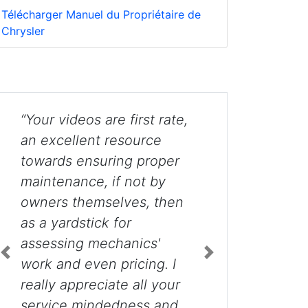
Télécharger Manuel du Propriétaire de
Chrysler
“These videos have been
extremely helpful! Thanks
so much for the effort put
Previous
Next
into the site. ”
Tai