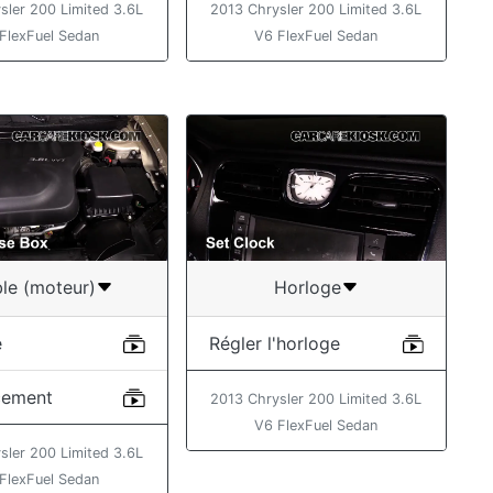
sler 200 Limited 3.6L
2013 Chrysler 200 Limited 3.6L
FlexFuel Sedan
V6 FlexFuel Sedan
ble (moteur)
Horloge
e
Régler l'horloge
cement
2013 Chrysler 200 Limited 3.6L
V6 FlexFuel Sedan
sler 200 Limited 3.6L
FlexFuel Sedan