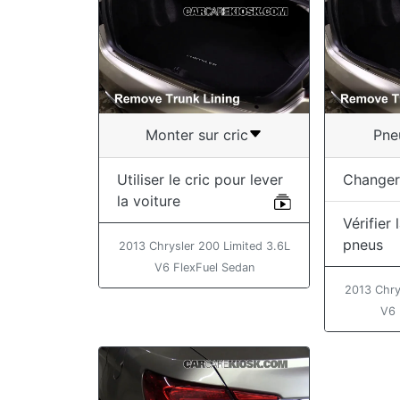
Monter sur cric
Pne
Utiliser le cric pour lever
Changer
la voiture
Vérifier
pneus
2013 Chrysler 200 Limited 3.6L
V6 FlexFuel Sedan
2013 Chry
V6 