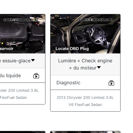
e essuie-glace
Lumière « Check engine
» du moteur
du liquide
Diagnostic
sler 200 Limited 3.6L
FlexFuel Sedan
2013 Chrysler 200 Limited 3.6L
V6 FlexFuel Sedan